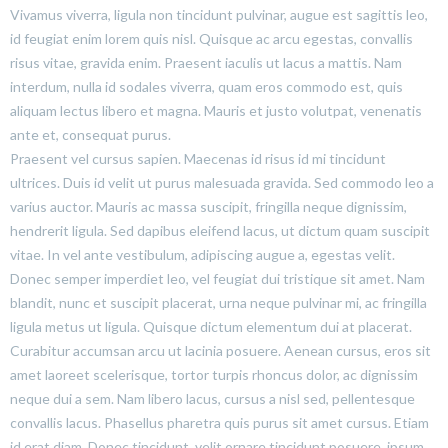
Vivamus viverra, ligula non tincidunt pulvinar, augue est sagittis leo,
id feugiat enim lorem quis nisl. Quisque ac arcu egestas, convallis
risus vitae, gravida enim. Praesent iaculis ut lacus a mattis. Nam
interdum, nulla id sodales viverra, quam eros commodo est, quis
aliquam lectus libero et magna. Mauris et justo volutpat, venenatis
ante et, consequat purus.
Praesent vel cursus sapien. Maecenas id risus id mi tincidunt
ultrices. Duis id velit ut purus malesuada gravida. Sed commodo leo a
varius auctor. Mauris ac massa suscipit, fringilla neque dignissim,
hendrerit ligula. Sed dapibus eleifend lacus, ut dictum quam suscipit
vitae. In vel ante vestibulum, adipiscing augue a, egestas velit.
Donec semper imperdiet leo, vel feugiat dui tristique sit amet. Nam
blandit, nunc et suscipit placerat, urna neque pulvinar mi, ac fringilla
ligula metus ut ligula. Quisque dictum elementum dui at placerat.
Curabitur accumsan arcu ut lacinia posuere. Aenean cursus, eros sit
amet laoreet scelerisque, tortor turpis rhoncus dolor, ac dignissim
neque dui a sem. Nam libero lacus, cursus a nisl sed, pellentesque
convallis lacus. Phasellus pharetra quis purus sit amet cursus. Etiam
id erat diam. Donec tincidunt, velit ornare tincidunt posuere, ipsum