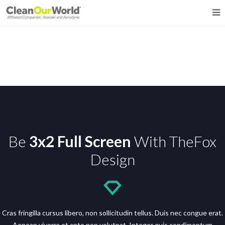
Portfolio Full Screen 3 Columns
Be
3x2 Full Screen
With TheFox
Design
Cras fringilla cursus libero, non sollicitudin tellus. Duis nec congue erat.
Aenean viverra et ante non volutpat. Integer quis condimentum