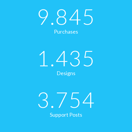
9.845
Purchases
1.435
Designs
3.754
Support Posts