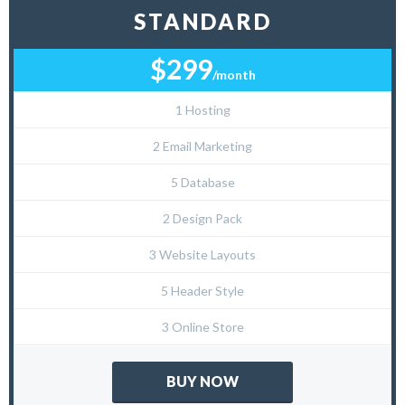
STANDARD
$299
/month
1 Hosting
2 Email Marketing
5 Database
2 Design Pack
3 Website Layouts
5 Header Style
3 Online Store
BUY NOW