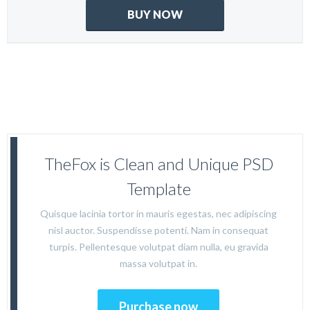
BUY NOW
TheFox is Clean and Unique PSD
Template
Quisque lacinia tortor in mauris egestas, nec adipiscing
nisl auctor. Suspendisse potenti. Nam in consequat
turpis. Pellentesque volutpat diam nulla, eu gravida
massa volutpat in.
Purchase now