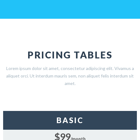
PRICING TABLES
Lorem ipsum dolor sit amet, consectetur adipiscing elit. Vivamus a
aliquet orci. Ut interdum mauris sem, non aliquet felis interdum sit
amet.
BASIC
$99
/month