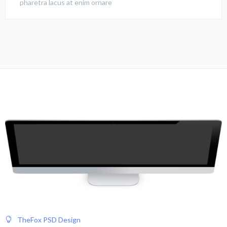
pharetra lacus at enim ornare
TheFox PSD Design