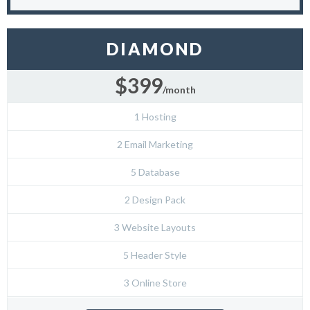
DIAMOND
$399
/month
1 Hosting
2 Email Marketing
5 Database
2 Design Pack
3 Website Layouts
5 Header Style
3 Online Store