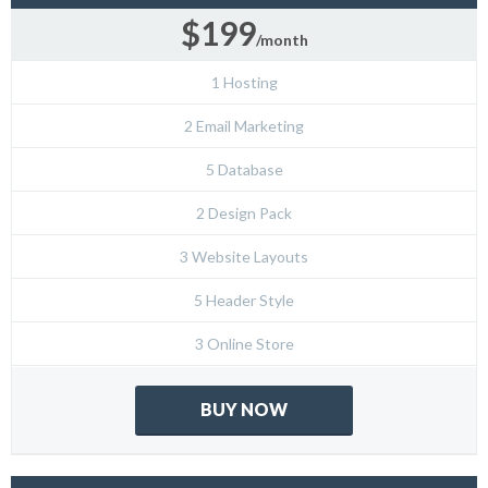
$199
/month
1 Hosting
2 Email Marketing
5 Database
2 Design Pack
3 Website Layouts
5 Header Style
3 Online Store
BUY NOW